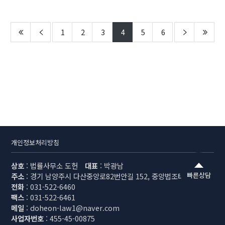
1
2
3
4
5
6
개인정보처리방침
상호
: 법률사무소 도헌
대표
: 박광남
빠른상담
주소
: 경기 남양주시 다산중앙로82번안길 152, 중앙법조타워 501호
전화
: 031-522-6460
팩스
: 031-522-6461
메일
: doheon-law1@naver.com
사업자번호
: 455-45-00875