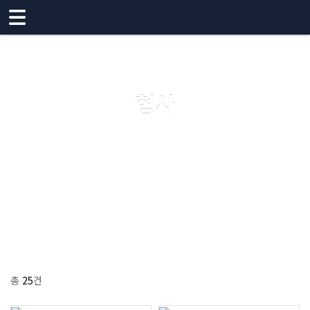
메뉴 건너뛰기
형사
총
25
건