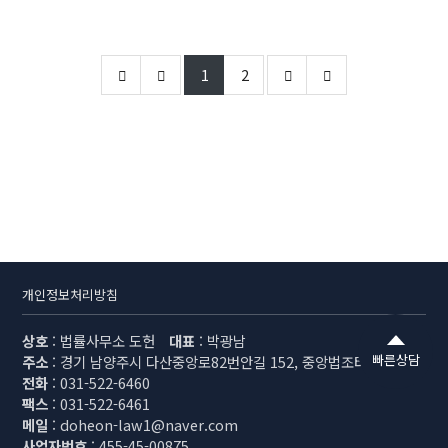
1
2
개인정보처리방침
상호
: 법률사무소 도헌
대표
: 박광남
빠른상담
주소
: 경기 남양주시 다산중앙로82번안길 152, 중앙법조타워 501호
전화
: 031-522-6460
팩스
: 031-522-6461
메일
: doheon-law1@naver.com
사업자번호
: 455-45-00875