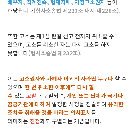
배우자, 직계친족, 형제자매, 지정고소권자
등이
해당됩니다
(형사소송법 제223조 내지 제228조)
.
또한 고소는 제1심 판결 선고 전까지 취소할 수
있으며, 고소를 취소한 자는 다시 고소를 하지
못합니다
(형사소송법 제232조)
.
이는
고소권자와 가해자 이외의 자라면 누구나
할 수
있으며
한 번 취소한 이후에도 다시 할
수
있는
고발
과 구별되며,
개인 또는 단체가 국가나
공공기관에 대하여
일정한 사정을 진술하여
유리한
조치를 취해줄 것을 바라는 의사표시
를
의미하는
진정
과도 구별되는 개념입니다.